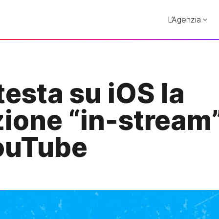
L’Agenzia
testa su iOS la
zione “in-stream”
ouTube