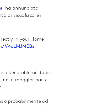
s
– ha annunciato
ità di visualizzare i
irectly in your Home
com/V4qzMJMEBs
uno dei problemi storici
he -nella maggior parte
o.
endo probabilmente ad