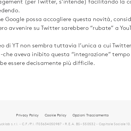
ement (per Twitter, s’intende) facilitando la c
vedendo.
e Google possa accogliere questa novità, consi
ero avvenire su Twitter sarebbero “rubate” a Yo
deo di YT non sembra tuttavia l’unica a cui Twit
-che aveva inibito questa “integrazione” tempo 
be essere decisamente più difficile.
Privacy Policy
Cookie Policy
Opzioni Tracciamento
klab s.r.l. - C.F./P.I. IT03634050987 - R.E.A. BS – 550532 - Capitale Sociale 1