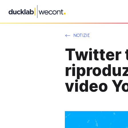
Vai
al
contenuto
NOTIZIE
Twitter 
riprodu
video Y