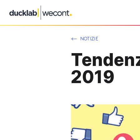
Vai
al
contenuto
NOTIZIE
Tendenz
2019