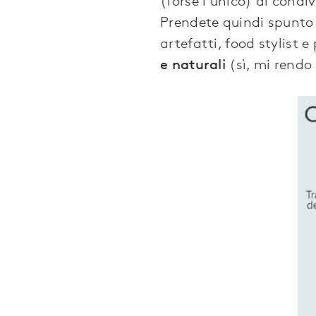
(forse l’unico) di condiv
Prendete quindi spunto d
artefatti, food stylist 
e naturali
(sì, mi rendo