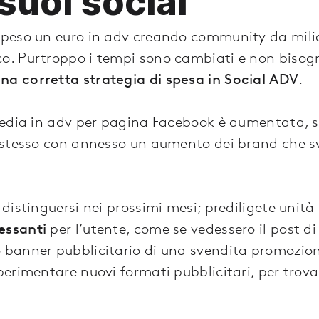
suoi social
peso un euro in adv creando community da milio
. Purtroppo i tempi sono cambiati e non biso
una corretta strategia di spesa in Social ADV
.
media in adv per pagina Facebook è aumentata, 
 stesso con annesso un aumento dei brand che 
istinguersi nei prossimi mesi; prediligete unità
essanti
per l’utente, come se vedessero il post d
banner pubblicitario di una svendita promozion
erimentare nuovi formati pubblicitari, per trovar