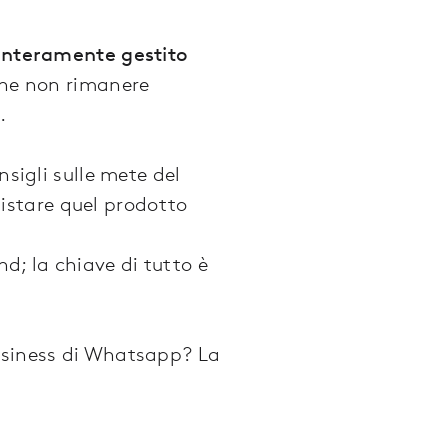
à interamente gestito
ene non rimanere
.
nsigli sulle mete del
istare quel prodotto
d; la chiave di tutto è
business di Whatsapp? La