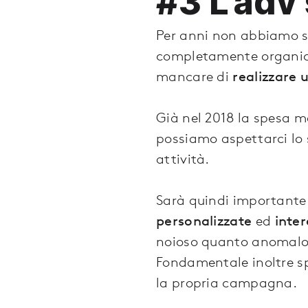
#3 L’adv 
Per anni non abbiamo s
completamente organico
mancare di
realizzare 
Già nel 2018 la spesa 
possiamo aspettarci lo
attività.
Sarà quindi importante d
personalizzate
ed
inter
noioso quanto anomalo 
Fondamentale inoltre sp
la propria campagna.