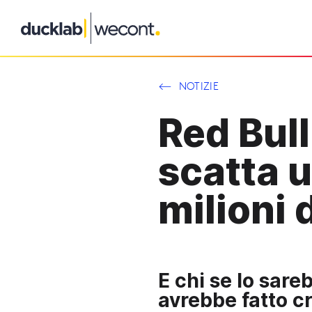
Vai
al
contenuto
NOTIZIE
Red Bull
scatta 
milioni d
E chi se lo sare
avrebbe fatto cr