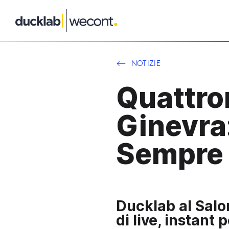
Vai
al
contenuto
NOTIZIE
Quattror
Ginevra
Sempre p
Ducklab al Salo
di live, instant