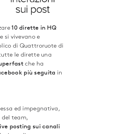
zare
10 dirette in HQ
e si vivevano e
ico di Quattroruote di
utte le dirette una
Superfast
che ha
acebook più seguita
in
lessa ed impegnativa,
 del team,
live posting sui canali