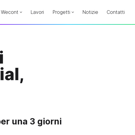
Wecont
Lavori
Progetti
Notizie
Contatti
i
al,
er una 3 giorni