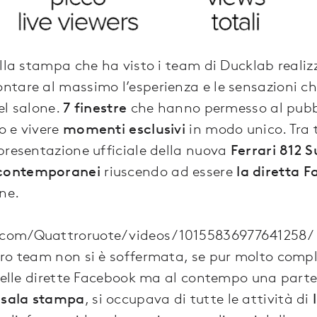
alla stampa che ha visto i team di Ducklab realiz
tare al massimo l’esperienza e le sensazioni ch
el salone.
7 finestre
che hanno permesso al pubbl
to e vivere
momenti esclusivi
in modo unico. Tra t
presentazione ufficiale della nuova
Ferrari 812 
 contemporanei
riuscendo ad essere
la diretta F
ne.
.com/Quattroruote/videos/10155836977641258/
tro team non si è soffermata, se pur molto comp
 delle dirette Facebook ma al contempo una parte
n sala stampa
, si occupava di tutte le attività di