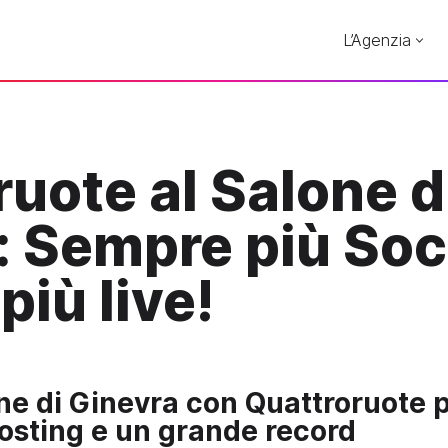
L’Agenzia
uote al Salone d
: Sempre più Soci
iù live!
ne di Ginevra con Quattroruote p
 posting e un grande record