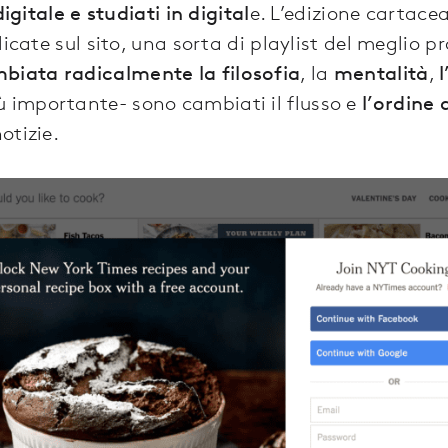
digitale e studiati in digital
e. L’edizione cartace
licate sul sito, una sorta di playlist del meglio p
biata radicalmente la filosofia
, la
mentalità
,
ù importante- sono cambiati il flusso e
l’ordine 
otizie.