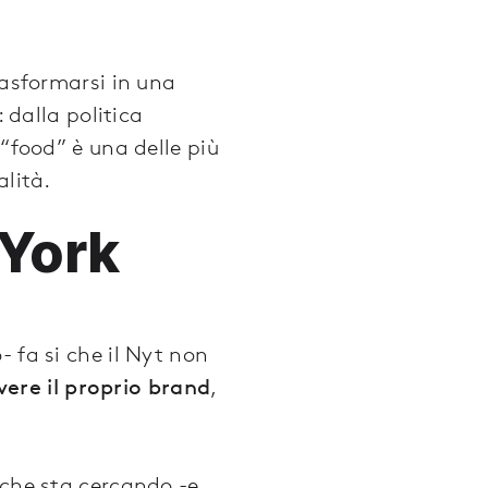
rasformarsi in una
: dalla politica
 “food” è una delle più
alità.
 York
 fa si che il Nyt non
ere il proprio brand
,
 che sta cercando -e