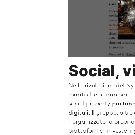
Social, 
Nella rivoluzione del N
mirati che hanno portat
social property
portand
digitali
. Il gruppo, oltr
riorganizzato la propria
piattaforme- investe i