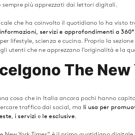
sempre più apprezzati dai lettori digitali.
cale che ha coinvolto il quotidiano lo ha visto t
informazioni, servizi e approfondimenti a 360°
r lifestyle, scienza e cucina. Proprio la sezione
li utenti che ne apprezzano l’originalità e la qu
i scelgono The New
una cosa che in Italia ancora pochi hanno capito-
rcare traffico dai social, ma
li usa per promuov
ieste
,
i servizi
e
le esclusive
.
he New York Times” è il primo quotidiano digitale