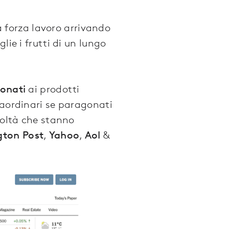
 forza lavoro arrivando
lie i frutti di un lungo
bonati
ai prodotti
raordinari se paragonati
coltà che stanno
gton Post
,
Yahoo
,
Aol
&