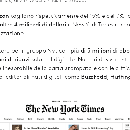
izon
tagliano rispettivamente del 15% e del 7% la
oltre 4 miliardi di dollari
il New York Times raccog
izzazione.
ecord per il gruppo Nyt con
più di 3 milioni di ab
ni di ricavi
solo dal digitale. Numeri davvero st
e inesorabile della carta stampata e con le diffi
i editoriali nati digitali come
BuzzFedd
,
Huffin