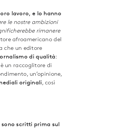
loro lavoro, e lo hanno
re le nostre ambizioni
significherebbe rimanere
ttore afroamericano del
la che un editore
iornalismo di qualità
:
 è un raccoglitore di
ondimento, un’opinione,
ediali originali
, così
i sono scritti prima sul