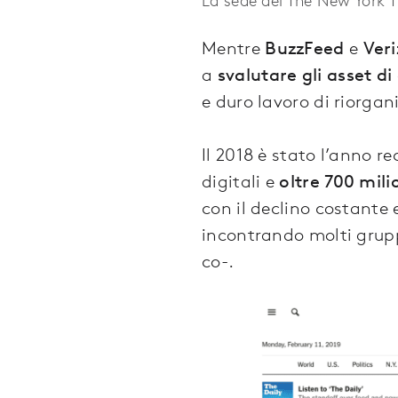
Mentre
BuzzFeed
e
Ver
a
svalutare gli asset di 
e duro lavoro di riorgan
Il 2018 è stato l’anno r
digitali e
oltre 700 milio
con il declino costante 
incontrando molti grupp
co-.