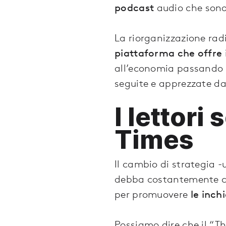
podcast
audio che sono 
La riorganizzazione radi
piattaforma che offre 
all’economia passando pe
seguite e apprezzate dag
I lettor
Times
Il cambio di strategia -
debba costantemente ce
per promuovere
le inch
Possiamo dire che il “T