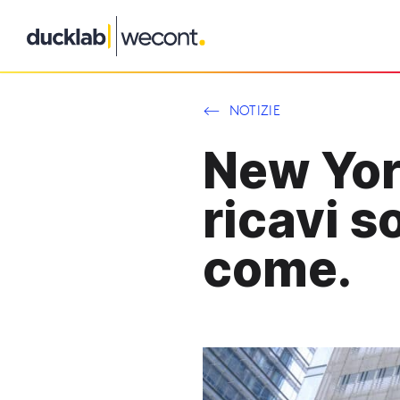
Vai
al
contenuto
NOTIZIE
New Yor
ricavi s
come.