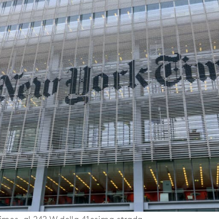
imes, al 242 W della 41esima strada.