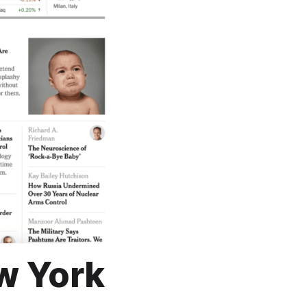
ew York
?