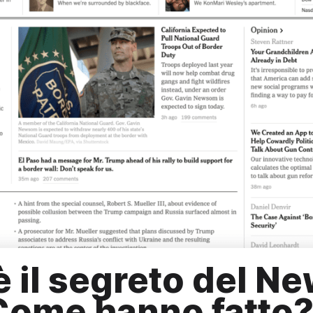
è il segreto del N
Come hanno fatto