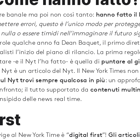
re banale ma poi non così tanto:
hanno fatto il 
tere errori, questo è l’unico modo per protegge
 nulla o essere timidi nell’immaginare il futuro 
arole qualche anno fa Dean Baquet, il primo dire
listi l’inizio del piano di rilancio. La prima rego
re -e il Nyt l’ha fatto- è quella di
puntare al g
l Nyt è un articolo del Nyt. Il New York Times non
sul Nyt trovi sempre qualcosa in più
: un approf
onfronto; il tutto supportato da
contenuti multim
nsipido delle news real time.
rst
ige al New York Time è “
digital first
”!
Gli articol