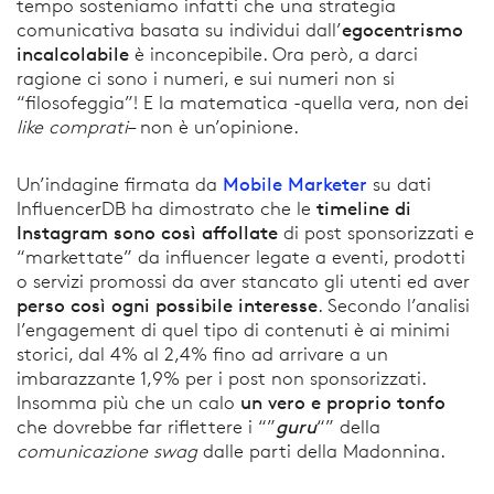
tempo sosteniamo infatti che una strategia
egocentrismo
comunicativa basata su individui dall’
incalcolabile
è inconcepibile. Ora però, a darci
ragione ci sono i numeri, e sui numeri non si
“filosofeggia”! E la matematica -quella vera, non dei
like comprati
– non è un’opinione.
Mobile Marketer
Un’indagine firmata da
su dati
timeline di
InfluencerDB ha dimostrato che le
Instagram sono così affollate
di post sponsorizzati e
“markettate” da influencer legate a eventi, prodotti
o servizi promossi da aver stancato gli utenti ed aver
perso così ogni possibile interesse
. Secondo l’analisi
l’engagement di quel tipo di contenuti è ai minimi
storici, dal 4% al 2,4% fino ad arrivare a un
imbarazzante 1,9% per i post non sponsorizzati.
un vero e proprio tonfo
Insomma più che un calo
guru
che dovrebbe far riflettere i “”
“” della
comunicazione swag
dalle parti della Madonnina.