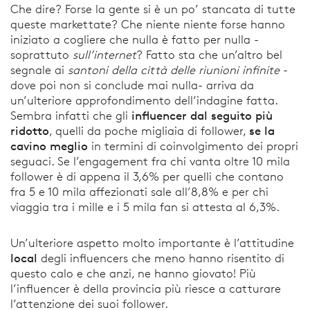
Che dire? Forse la gente si è un po’ stancata di tutte
queste markettate? Che niente niente forse hanno
iniziato a cogliere che nulla è fatto per nulla -
soprattuto
sull’internet
? Fatto sta che un’altro bel
segnale ai
santoni della città delle riunioni infinite
-
dove poi non si conclude mai nulla- arriva da
un’ulteriore approfondimento dell’indagine fatta.
influencer dal seguito più
Sembra infatti che gli
ridotto
se la
, quelli da poche migliaia di follower,
cavino meglio
in termini di coinvolgimento dei propri
seguaci. Se l’engagement fra chi vanta oltre 10 mila
follower è di appena il 3,6% per quelli che contano
fra 5 e 10 mila affezionati sale all’8,8% e per chi
viaggia tra i mille e i 5 mila fan si attesta al 6,3%.
Un’ulteriore aspetto molto importante è l’attitudine
local
degli influencers che meno hanno risentito di
questo calo e che anzi, ne hanno giovato! Più
l’influencer è della provincia più riesce a catturare
l’attenzione dei suoi follower.