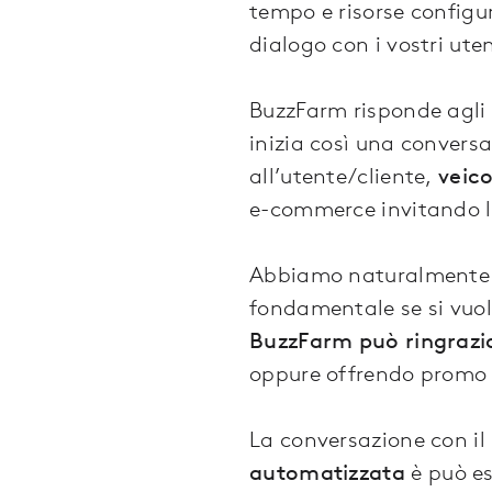
tempo e risorse configu
dialogo con i vostri uten
BuzzFarm risponde agli u
inizia così una convers
all’utente/cliente,
veico
e-commerce invitando l’
Abbiamo naturalmente p
fondamentale se si vuole
BuzzFarm può ringrazi
oppure offrendo promo s
La conversazione con i
automatizzata
è può es