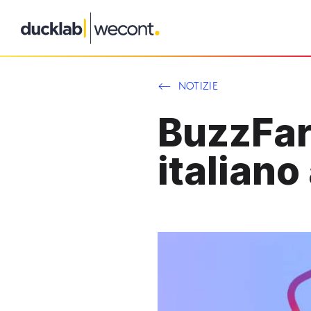
Vai
al
contenuto
NOTIZIE
BuzzFar
italian