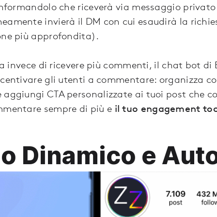
 informandolo che riceverà via messaggio privato 
eamente invierà il DM con cui esaudirà la richie
one più approfondita).
ita invece di ricevere più commenti, il chat bot 
ncentivare gli utenti a commentare: organizza c
 aggiungi CTA personalizzate ai tuoi post che co
ommentare sempre di più e
il tuo engagement tocc
Bio Dinamico e Aut