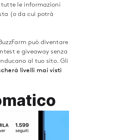
tutte le informazioni
sta (o da cui potrà
di BuzzFarm può diventare
ontest e giveaway senza
nducano al tuo sito. Gli
herà livelli mai visti
omatico