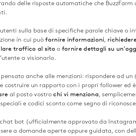
rando delle risposte automatiche che BuzzFarm ut
ti.
tenti sulla base di specifiche parole chiave o in
azione in cui può
fornire informazioni
,
richiedere
lare traffico al sito
o
fornire dettagli su un’og
utente a visionarlo.
ensato anche alle menzioni: rispondere ad un @
 costruire un rapporto con i propri follower ed 
are
al posto vostro
chi vi menziona
, sempliceme
peciali e codici sconto come segno di riconosc
l chat bot (ufficialmente approvato da Instagra
sere a domande aperte oppure guidata, con delle