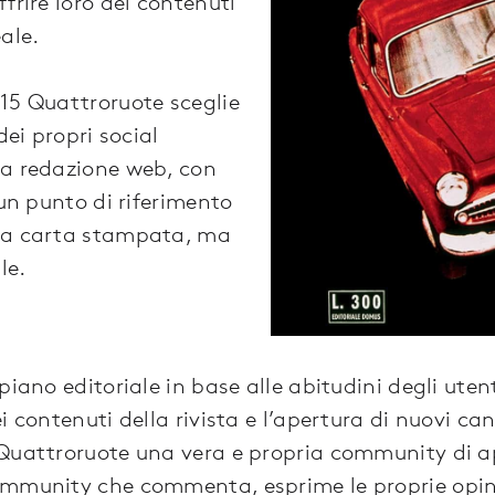
frire loro dei contenuti
ale.
15 Quattroruote sceglie
dei propri social
la redazione web, con
 un punto di riferimento
la carta stampata, ma
le.
piano editoriale in base alle abitudini degli utent
i contenuti della rivista e l’apertura di nuovi can
 Quattroruote una vera e propria community di 
mmunity che commenta, esprime le proprie opini