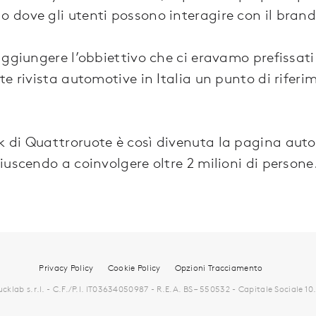
dove gli utenti possono interagire con il brand,
aggiungere l’obbiettivo che ci eravamo prefissat
te rivista automotive in Italia un punto di rife
 di Quattroruote è così divenuta la pagina aut
uscendo a coinvolgere oltre 2 milioni di persone
Privacy Policy
Cookie Policy
Opzioni Tracciamento
klab s.r.l. - C.F./P.I. IT03634050987 - R.E.A. BS – 550532 - Capitale Sociale 1