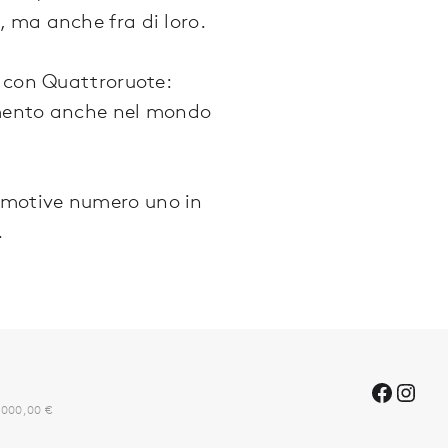
 ma anche fra di loro.
i con Quattroruote:
rimento anche nel mondo
omotive numero uno in
.
0.000,00 €