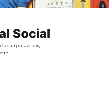
al Social
 le sue properties,
uote.